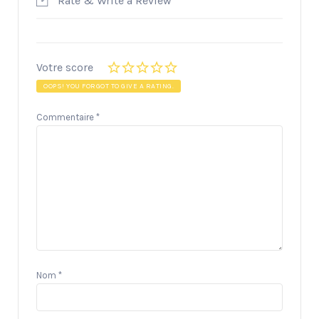
Rate & Write a Review
Votre score
OOPS! YOU FORGOT TO GIVE A RATING.
Commentaire
*
Nom
*