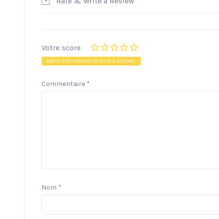
Rate & Write a Review
Votre score
OOPS! YOU FORGOT TO GIVE A RATING.
Commentaire
*
Nom
*