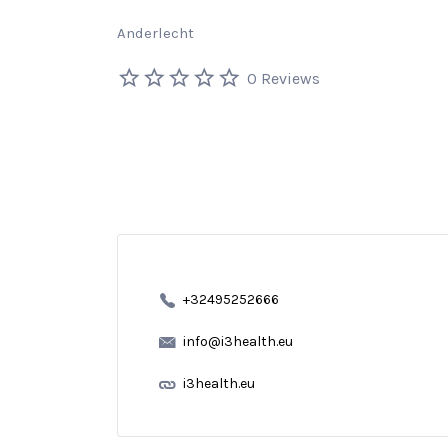
Anderlecht
0 Reviews
+32495252666
info@i3health.eu
i3health.eu