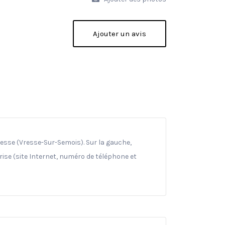
Ajouter un avis
resse (Vresse-Sur-Semois). Sur la gauche,
ise (site Internet, numéro de téléphone et