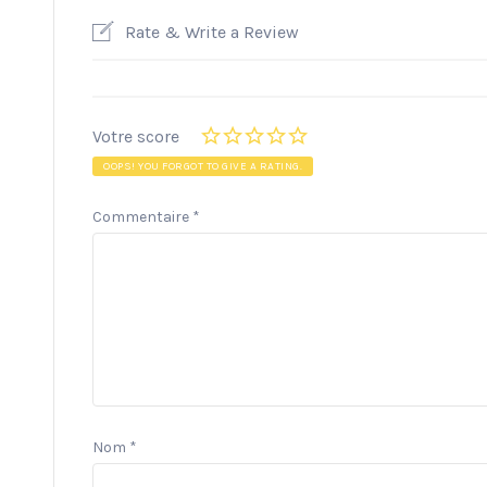
Rate & Write a Review
Votre score
OOPS! YOU FORGOT TO GIVE A RATING.
Commentaire
*
Nom
*