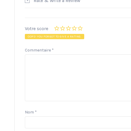
Rate & Write a Review
Votre score
OOPS! YOU FORGOT TO GIVE A RATING.
Commentaire
*
Nom
*