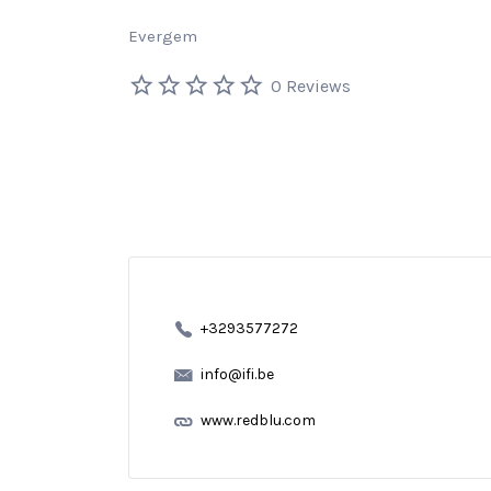
Evergem
0 Reviews
+3293577272
info@ifi.be
www.redblu.com