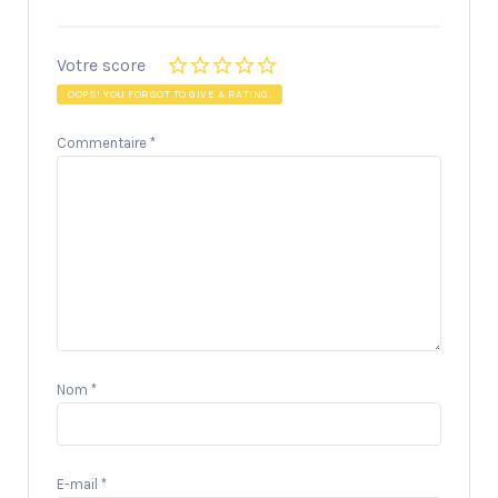
Votre score
OOPS! YOU FORGOT TO GIVE A RATING.
Commentaire
*
Nom
*
E-mail
*