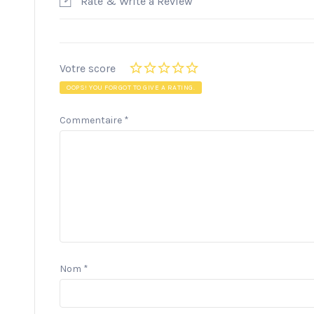
Rate & Write a Review
Votre score
OOPS! YOU FORGOT TO GIVE A RATING.
Commentaire
*
Nom
*