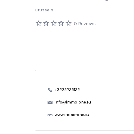
Brussels
0 Reviews
+3225225122
info@immo-one.eu
www.immo-one.eu