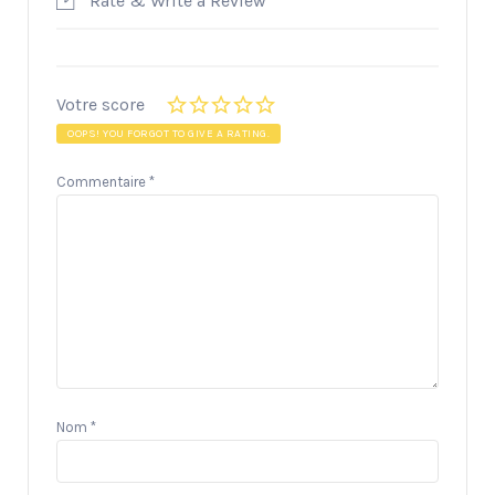
Rate & Write a Review
Votre score
OOPS! YOU FORGOT TO GIVE A RATING.
Commentaire
*
Nom
*