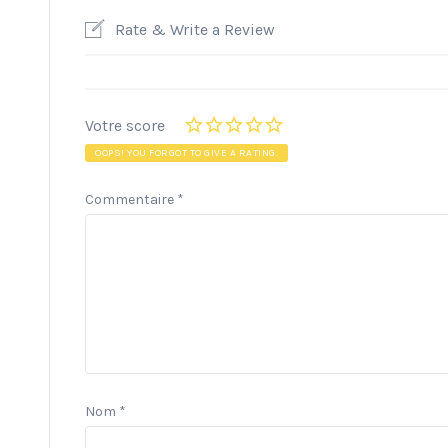
Rate & Write a Review
Votre score
OOPS! YOU FORGOT TO GIVE A RATING.
Commentaire
*
Nom
*