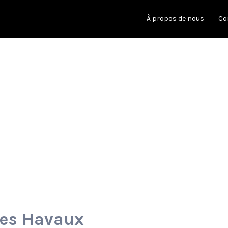
À propos de nous
Co
ies Havaux