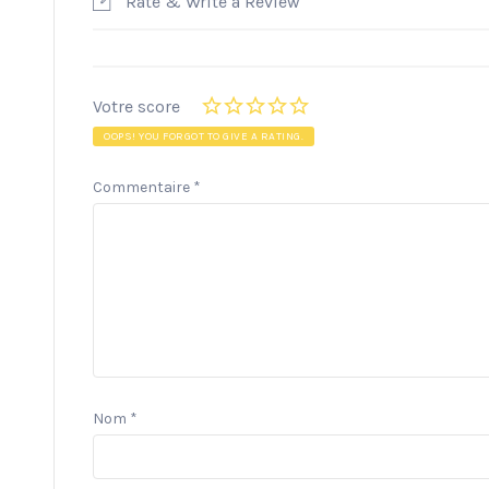
Rate & Write a Review
Votre score
OOPS! YOU FORGOT TO GIVE A RATING.
Commentaire
*
Nom
*