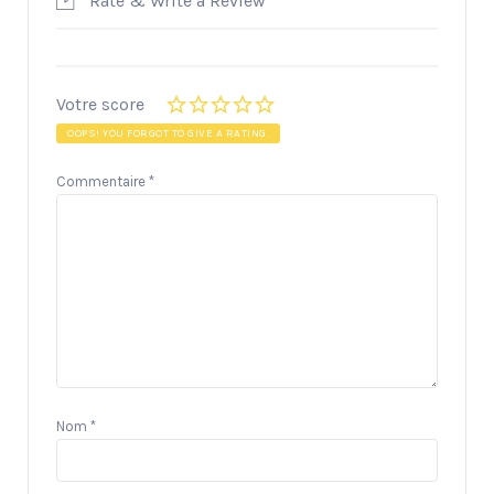
Rate & Write a Review
Votre score
OOPS! YOU FORGOT TO GIVE A RATING.
Commentaire
*
Nom
*