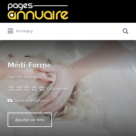
Rechercher:
Rechercher:
Primary
Médi-Forme
Brussels, Waterloo
0 Reviews
Ajouter des photos
Ajouter un avis