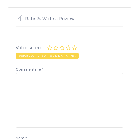
Rate & Write a Review
Votre score
OOPS! YOU FORGOT TO GIVE A RATING.
Commentaire
*
Nom
*