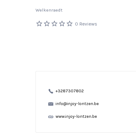
Welkenraedt
0 Reviews
+3287307802
info@injoy-lontzen.be
www.injoy-lontzen.be