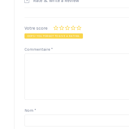
Rate & Write a Review
Votre score
OOPS! YOU FORGOT TO GIVE A RATING.
Commentaire
*
Nom
*