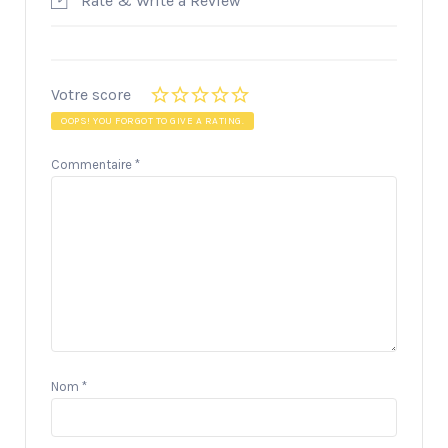
Rate & Write a Review
Votre score
OOPS! YOU FORGOT TO GIVE A RATING.
Commentaire
*
Nom
*