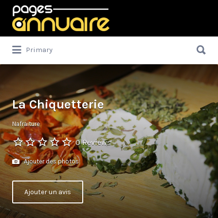
Rechercher:
Rechercher:
Primary
La Chiquetterie
Nafraiture
0 Reviews
Ajouter des photos
Ajouter un avis