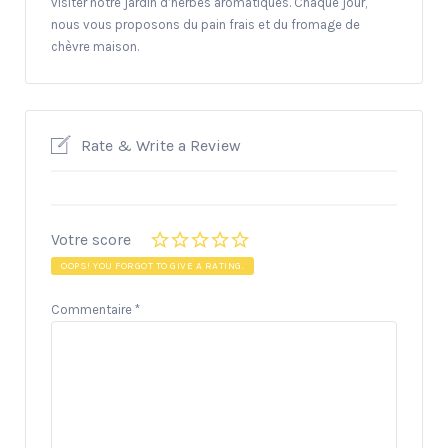
visiter notre jardin d’herbes aromatiques. Chaque jour,
nous vous proposons du pain frais et du fromage de
chèvre maison.
Rate & Write a Review
Votre score
OOPS! YOU FORGOT TO GIVE A RATING.
Commentaire
*