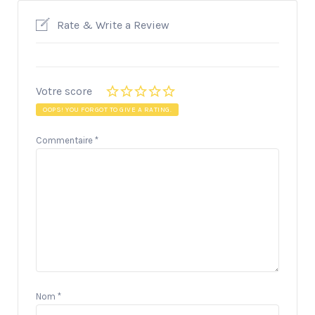
Rate & Write a Review
Votre score
OOPS! YOU FORGOT TO GIVE A RATING.
Commentaire
*
Nom
*