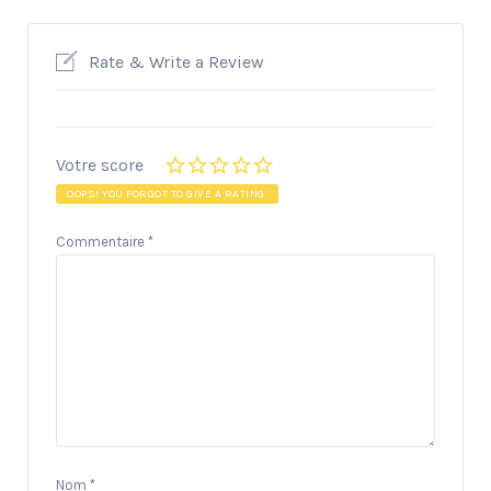
Rate & Write a Review
Votre score
OOPS! YOU FORGOT TO GIVE A RATING.
Commentaire
*
Nom
*