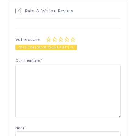
Rate & Write a Review
Votre score
OOPS! YOU FORGOT TO GIVE A RATING.
Commentaire
*
Nom
*