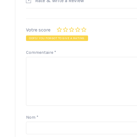
Rate & Write a Review
Votre score
OOPS! YOU FORGOT TO GIVE A RATING.
Commentaire
*
Nom
*