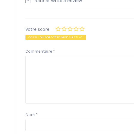
Rate & Write a Review
Votre score
OOPS! YOU FORGOT TO GIVE A RATING.
Commentaire
*
Nom
*