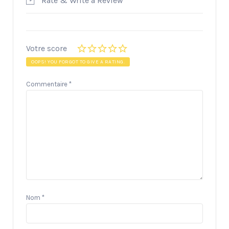
Rate & Write a Review
Votre score
OOPS! YOU FORGOT TO GIVE A RATING.
Commentaire
*
Nom
*