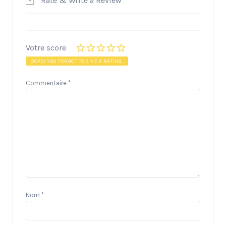
Rate & Write a Review
Votre score
OOPS! YOU FORGOT TO GIVE A RATING.
Commentaire
*
Nom
*