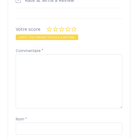
Rate & Write a Review
Votre score
OOPS! YOU FORGOT TO GIVE A RATING.
Commentaire
*
Nom
*