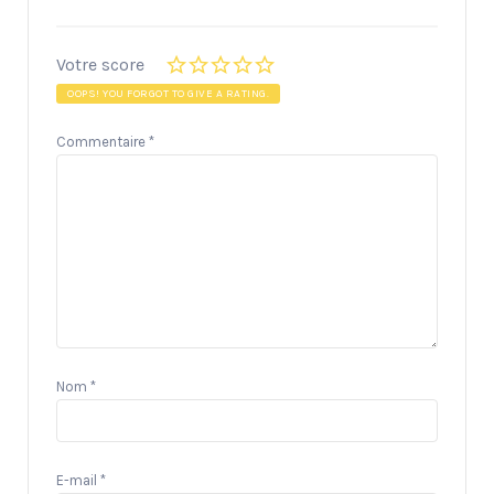
Votre score
OOPS! YOU FORGOT TO GIVE A RATING.
Commentaire
*
Nom
*
E-mail
*