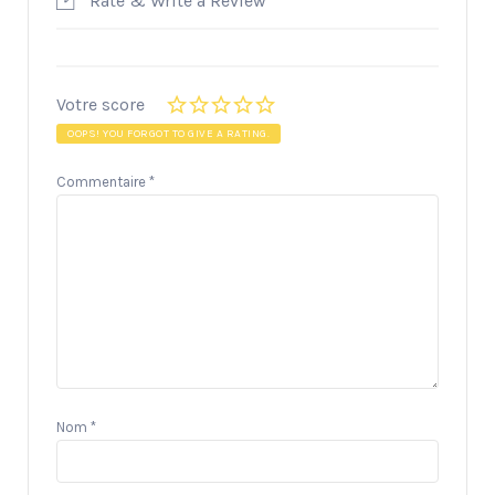
Rate & Write a Review
Votre score
OOPS! YOU FORGOT TO GIVE A RATING.
Commentaire
*
Nom
*