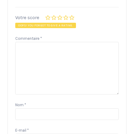
Votre score
OOPS! YOU FORGOT TO GIVE A RATING.
Commentaire
*
Nom
*
E-mail
*