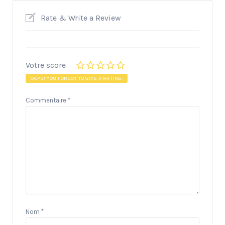
Rate & Write a Review
Votre score
OOPS! YOU FORGOT TO GIVE A RATING.
Commentaire
*
Nom
*