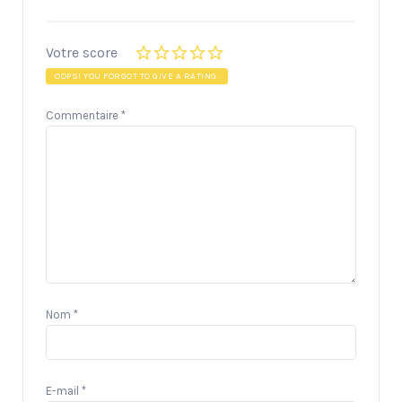
Votre score
OOPS! YOU FORGOT TO GIVE A RATING.
Commentaire
*
Nom
*
E-mail
*