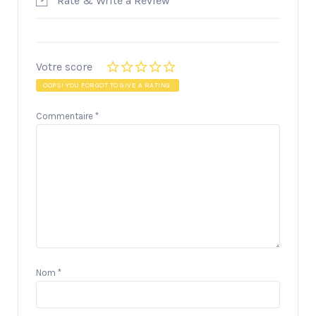
Rate & Write a Review
Votre score
OOPS! YOU FORGOT TO GIVE A RATING.
Commentaire
*
Nom
*