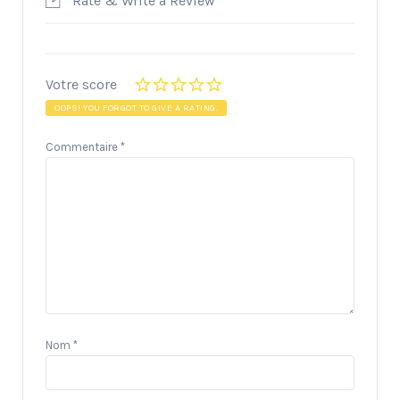
Rate & Write a Review
Votre score
OOPS! YOU FORGOT TO GIVE A RATING.
Commentaire
*
Nom
*