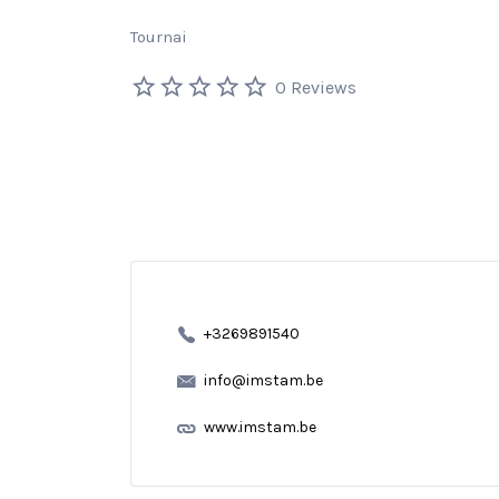
Tournai
0 Reviews
+3269891540
info@imstam.be
www.imstam.be