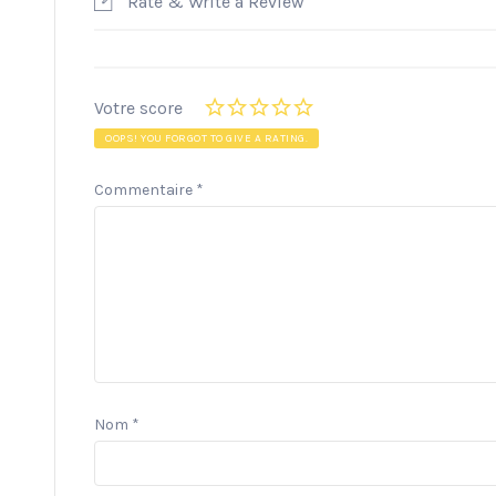
Rate & Write a Review
Votre score
OOPS! YOU FORGOT TO GIVE A RATING.
Commentaire
*
Nom
*