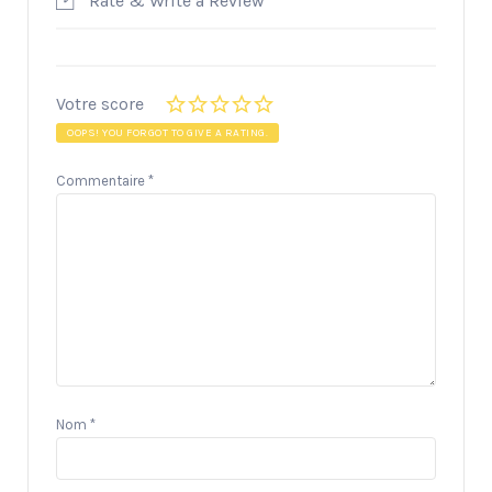
Rate & Write a Review
Votre score
OOPS! YOU FORGOT TO GIVE A RATING.
Commentaire
*
Nom
*