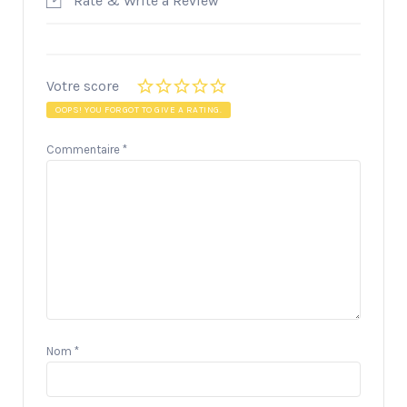
Rate & Write a Review
Votre score
OOPS! YOU FORGOT TO GIVE A RATING.
Commentaire
*
Nom
*