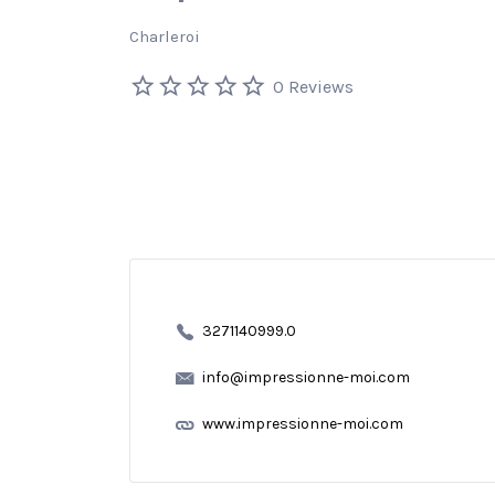
Charleroi
0 Reviews
3271140999.0
info@impressionne-moi.com
www.impressionne-moi.com