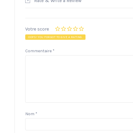
Rate & Write a Review
Votre score
OOPS! YOU FORGOT TO GIVE A RATING.
Commentaire
*
Nom
*