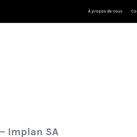
À propos de nous
Co
 – Implan SA