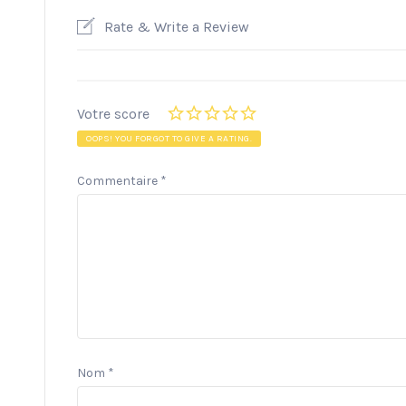
Rate & Write a Review
Votre score
OOPS! YOU FORGOT TO GIVE A RATING.
Commentaire
*
Nom
*