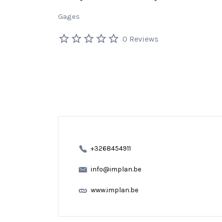
Gages
0 Reviews
+3268454911
info@implan.be
www.implan.be