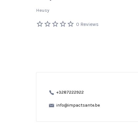
Heusy
0 Reviews
+3287222922
info@impactsante.be