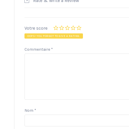
Rate & Write a Review
Votre score
OOPS! YOU FORGOT TO GIVE A RATING.
Commentaire
*
Nom
*