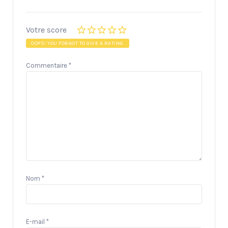
Votre score
OOPS! YOU FORGOT TO GIVE A RATING.
Commentaire
*
Nom
*
E-mail
*