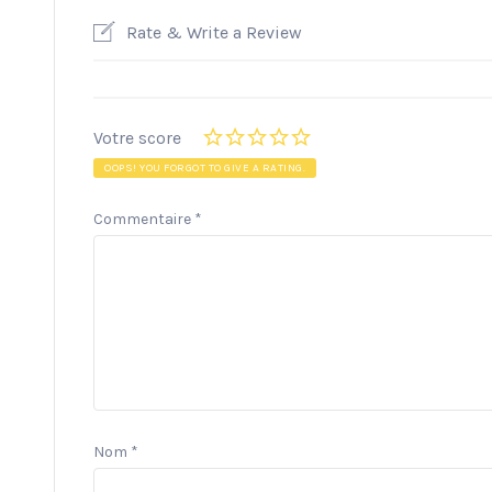
Rate & Write a Review
Votre score
OOPS! YOU FORGOT TO GIVE A RATING.
Commentaire
*
Nom
*