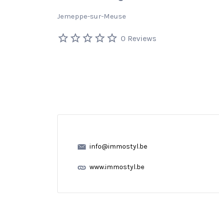
Jemeppe-sur-Meuse
0 Reviews
info@immostyl.be
www.immostyl.be