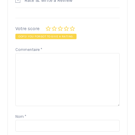
Rate & Write a Review
Votre score
OOPS! YOU FORGOT TO GIVE A RATING.
Commentaire
*
Nom
*