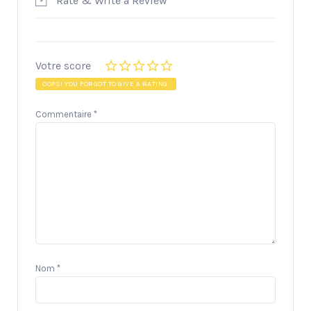
Rate & Write a Review
Votre score
OOPS! YOU FORGOT TO GIVE A RATING.
Commentaire
*
Nom
*