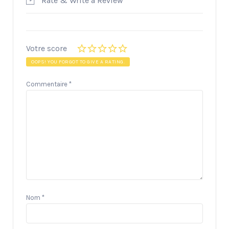
Rate & Write a Review
Votre score
OOPS! YOU FORGOT TO GIVE A RATING.
Commentaire
*
Nom
*