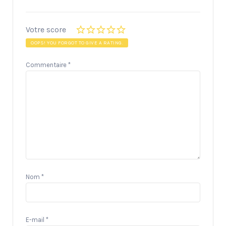
Votre score
OOPS! YOU FORGOT TO GIVE A RATING.
Commentaire
*
Nom
*
E-mail
*