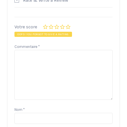
Rate & Write a Review
Votre score
OOPS! YOU FORGOT TO GIVE A RATING.
Commentaire
*
Nom
*