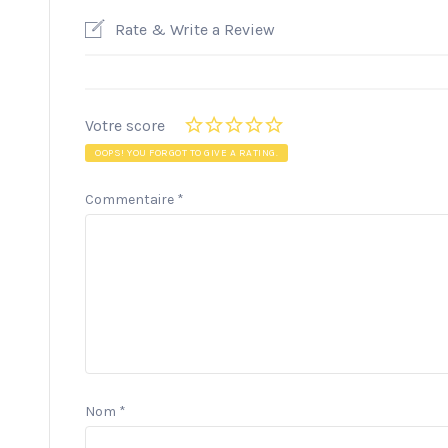
Rate & Write a Review
Votre score
OOPS! YOU FORGOT TO GIVE A RATING.
Commentaire
*
Nom
*