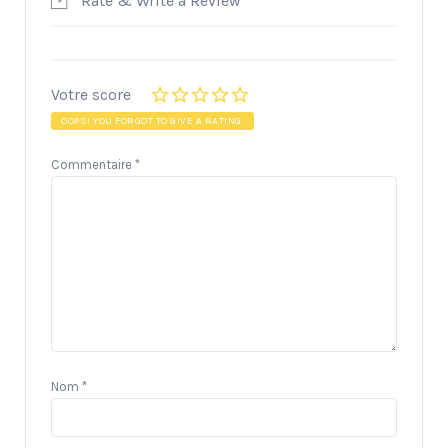
Rate & Write a Review
Votre score
OOPS! YOU FORGOT TO GIVE A RATING.
Commentaire
*
Nom
*