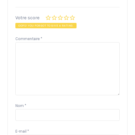
Votre score
OOPS! YOU FORGOT TO GIVE A RATING.
Commentaire
*
Nom
*
E-mail
*