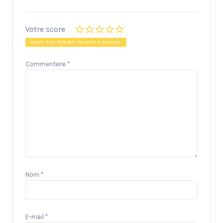
Votre score
OOPS! YOU FORGOT TO GIVE A RATING.
Commentaire
*
Nom
*
E-mail
*