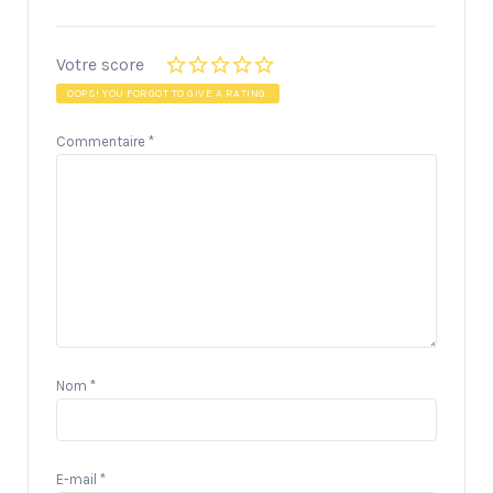
Votre score
OOPS! YOU FORGOT TO GIVE A RATING.
Commentaire
*
Nom
*
E-mail
*