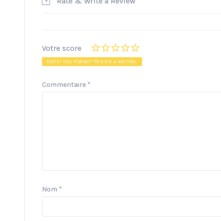
Rate & Write a Review
Votre score
OOPS! YOU FORGOT TO GIVE A RATING.
Commentaire
*
Nom
*