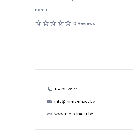
Namur
0 Reviews
+3281225231
info@immo-imact.be
www.immo-imact.be