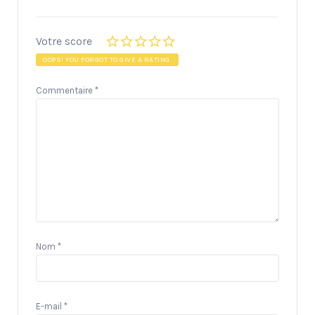
Votre score
OOPS! YOU FORGOT TO GIVE A RATING.
Commentaire
*
Nom
*
E-mail
*