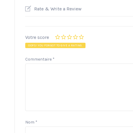
Rate & Write a Review
Votre score
OOPS! YOU FORGOT TO GIVE A RATING.
Commentaire
*
Nom
*